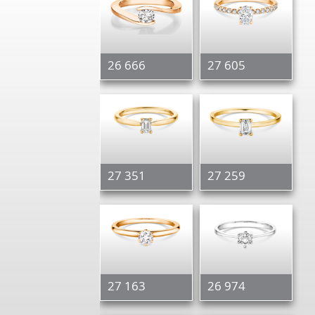
26 666
27 605
27 351
27 259
27 163
26 974