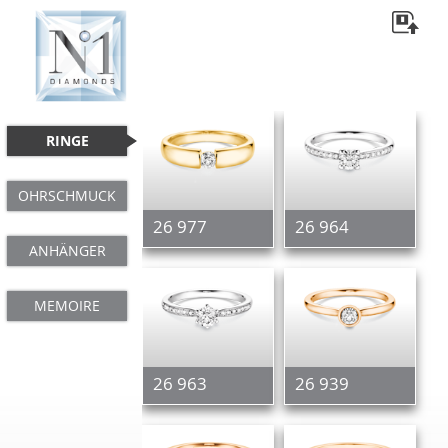
RINGE
OHRSCHMUCK
26 977
26 964
ANHÄNGER
MEMOIRE
26 963
26 939